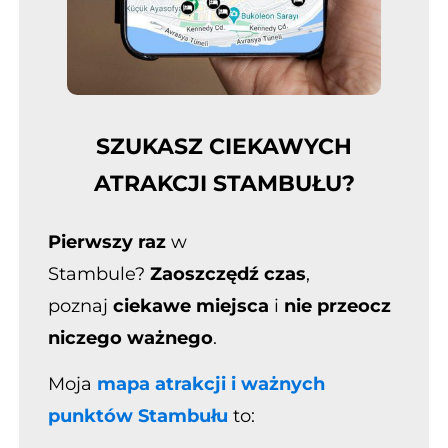
SZUKASZ CIEKAWYCH
ATRAKCJI STAMBUŁU?
Pierwszy raz
w
Stambule?
Zaoszczędź czas
,
poznaj
ciekawe miejsca
i
nie
przeocz
niczego ważnego
.
Moja
mapa atrakcji i ważnych
punktów Stambułu
to: