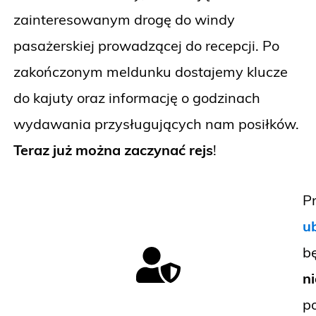
zainteresowanym drogę do windy
pasażerskiej prowadzącej do recepcji. Po
zakończonym meldunku dostajemy klucze
do kajuty oraz informację o godzinach
wydawania przysługujących nam posiłków.
Teraz już można zaczynać rejs
!
P
u
b
n
p