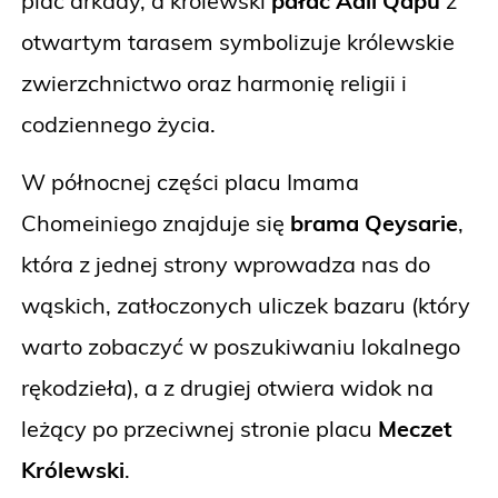
plac arkady, a królewski
pałac Aali Qapu
z
otwartym tarasem symbolizuje królewskie
zwierzchnictwo oraz harmonię religii i
codziennego życia.
W północnej części placu Imama
Chomeiniego znajduje się
brama Qeysarie
,
która z jednej strony wprowadza nas do
wąskich, zatłoczonych uliczek bazaru (który
warto zobaczyć w poszukiwaniu lokalnego
rękodzieła), a z drugiej otwiera widok na
leżący po przeciwnej stronie placu
Meczet
Królewski
.