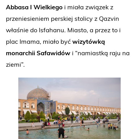
Abbasa I Wielkiego
i miała związek z
przeniesieniem perskiej stolicy z Qazvin
właśnie do Isfahanu. Miasto, a przez to i
plac Imama, miało być
wizytówką
monarchii Safawidów
i “namiastką raju na
ziemi”.