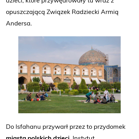
dzieci, które przywędrowały tu wraz z
opuszczającą Związek Radziecki Armią
Andersa.
Do Isfahanu przywarł przez to przydomek
miasta polskich dzieci
. Instytut