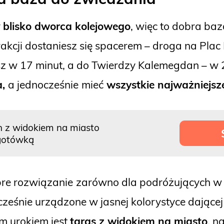
y
blisko dworca kolejowego
, więc to dobra b
kcji dostaniesz się spacerem – droga na Plac R
 w 17 minut, a do Twierdzy Kalemegdan – w 20 
a,
a jednocześnie
mieć
wszystkie najważniejsze
on z widokiem na miasto
 gotówką
bre rozwiązanie
zarówno dla podróżujących w 
eśnie urządzone w jasnej kolorystyce dającej 
m urokiem jest
taras z widokiem na miasto
, n