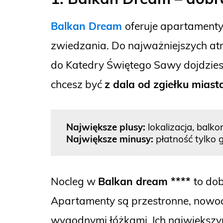
Balkan Dream
oferuje apartament
zwiedzania. Do najważniejszych atra
do Katedry Świętego Sawy dojdziesz
chcesz być
z dala od zgiełku miast
Największe plusy:
lokalizacja, balk
Największe minusy:
płatność tylko
Nocleg w
Balkan dream ****
to do
Apartamenty są przestronne, nowocz
wygodnymi łóżkami. Ich największy