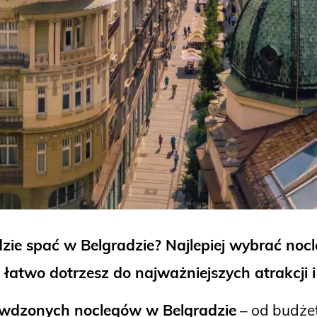
zie spać w Belgradzie? Najlepiej wybrać nocl
 łatwo dotrzesz do najważniejszych atrakcji i
awdzonych noclegów w Belgradzie
– od budże