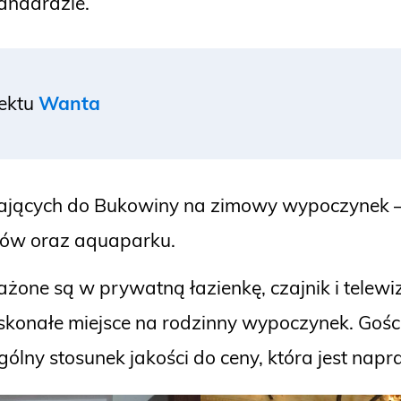
andardzie.
iektu
Wanta
żających do Bukowiny na zimowy wypoczynek – 
laków oraz aquaparku.
one są w prywatną łazienkę, czajnik i telewizo
doskonałe miejsce na rodzinny wypoczynek. Go
ogólny stosunek jakości do ceny, która jest na