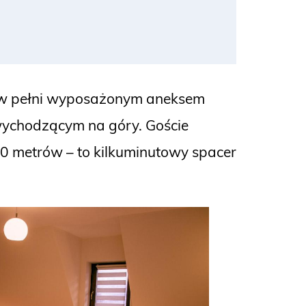
ą, w pełni wyposażonym aneksem
wychodzącym na góry. Goście
400 metrów – to kilkuminutowy spacer