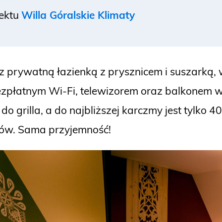
iektu
Willa Góralskie Klimaty
 z prywatną łazienką z prysznicem i suszark
ezpłatnym Wi-Fi, telewizorem oraz balkonem 
do grilla, a do najbliższej karczmy jest tylko 
ów. Sama przyjemność!