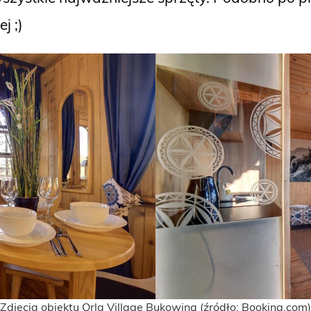
j ;)
Zdjęcia obiektu Orla Village Bukowina (źródło: Booking.com)