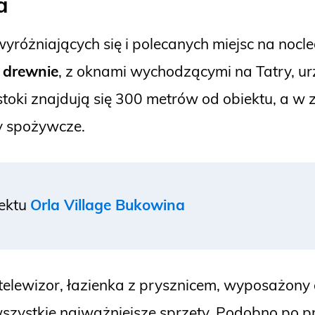
a
wyróżniających się i polecanych miejsc na nocl
 drewnie
, z oknami wychodzącymi na Tatry, ur
 stoki znajdują się 300 metrów od obiektu, a w
py spożywcze.
iektu
Orla Village Bukowina
 telewizor, łazienka z prysznicem, wyposażony
wszystkie najważniejsze sprzęty. Podobno po prz