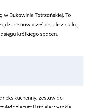
eg w Bukowinie Tatrzańskiej. To
ządzone nowocześnie, ale z nutką
 zasięgu krótkiego spaceru
 aneks kuchenny, zestaw do
yjeździe tutaj istnieje wysokie