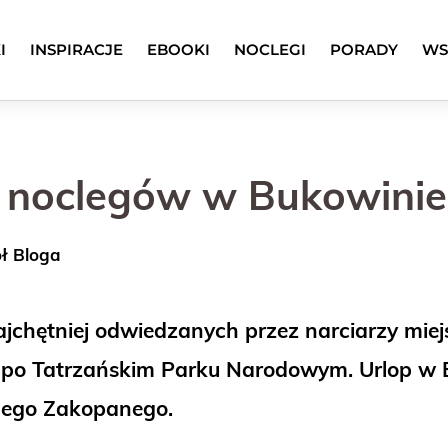
I
INSPIRACJE
EBOOKI
NOCLEGI
PORADY
WS
h noclegów w Bukowinie
ół Bloga
jchętniej odwiedzanych przez narciarzy mie
o Tatrzańskim Parku Narodowym. Urlop w Bu
onego Zakopanego.