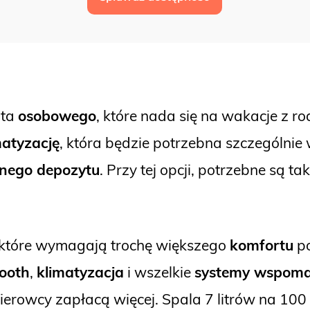
uta
osobowego
, które nada się na wakacje z rod
matyzację
, która będzie potrzebna szczególni
nego depozytu
. Przy tej opcji, potrzebne są ta
, które wymagają trochę większego
komfortu
po
tooth
,
klimatyzacja
i wszelkie
systemy wspoma
kierowcy zapłacą więcej. Spala 7 litrów na 100 k