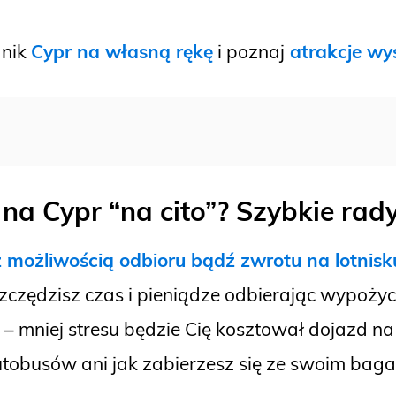
dnik
Cypr na własną rękę
i poznaj
atrakcje wy
na Cypr “na cito”? Szybkie rad
 możliwością odbioru bądź zwrotu na lotnisk
oszczędzisz czas i pieniądze odbierając wypoży
 – mniej stresu będzie Cię kosztował dojazd na 
utobusów ani jak zabierzesz się ze swoim bag