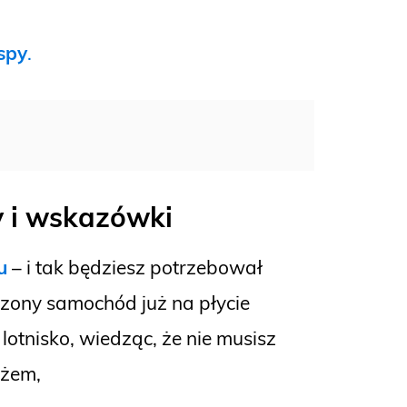
spy
.
y i wskazówki
u
– i tak będziesz potrzebował
czony samochód już na płycie
lotnisko, wiedząc, że nie musisz
ażem,