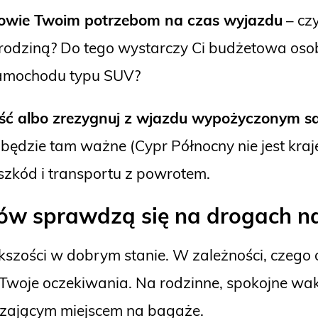
powie Twoim potrzebom na czas wyjazdu
– czy
 rodziną? Do tego wystarczy Ci budżetowa os
samochodu typu SUV?
ość albo zrezygnuj z wjazdu wypożyczonym
będzie tam ważne (Cypr Północny nie jest kra
szkód i transportu z powrotem.
ów sprawdzą się na drogach n
kszości w dobrym stanie. W zależności, czego 
Twoje oczekiwania. Na rodzinne, spokojne wak
zającym miejscem na bagaże.