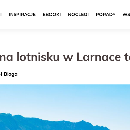
I
INSPIRACJE
EBOOKI
NOCLEGI
PORADY
WS
a lotnisku w Larnace ta
ół Bloga