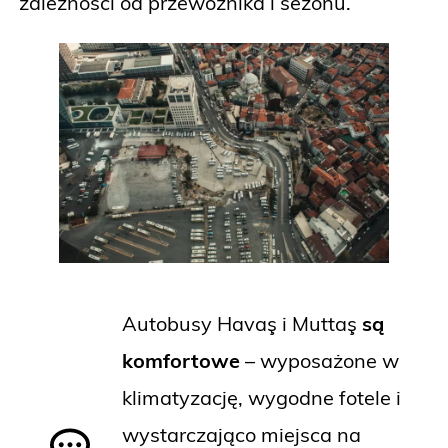
zależności od przewoźnika i sezonu.
Autobusy Havaş i Muttaş
są
komfortowe
– wyposażone w
klimatyzację, wygodne fotele i
wystarczająco miejsca na