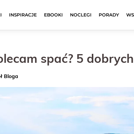
I
INSPIRACJE
EBOOKI
NOCLEGI
PORADY
WS
polecam spać? 5 dobryc
ół Bloga