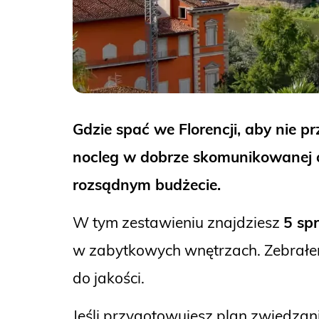
Gdzie spać we Florencji, aby nie p
nocleg w dobrze skomunikowanej ok
rozsądnym budżecie.
W tym zestawieniu znajdziesz
5 sp
w zabytkowych wnętrzach. Zebrałem 
do jakości.
Jeśli przygotowujesz plan zwiedza