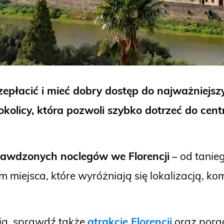
rzepłacić i mieć dobry dostęp do najważniejsz
olicy, która pozwoli szybko dotrzeć do centr
rawdzonych noclegów we Florencji
– od tanie
miejsca, które wyróżniają się lokalizacją, k
nia, sprawdź także
atrakcje Florencji
oraz pora