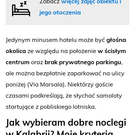
Zobacz
więcej zdjęć obiektu i
jego otoczenia
Jedynym minusem hotelu może być
głośna
okolica
ze względu na położenie
w
ścisłym
centrum
oraz
brak prywatnego parkingu
,
ale można bezpłatnie zaparkować na ulicy
poniżej (Via Marsala). Niektórzy goście
czasami podkreślają, że słychać samoloty
startujące z pobliskiego lotniska.
Jak wybieram dobre noclegi
w Kalabrii? Moje kryteria