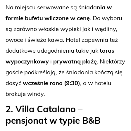
Na miejscu serwowane są śniadan
ia w
formie bufetu wliczone w cenę
.
Do wyboru
są zarówno włoskie wypieki jak i wędliny,
owoce i świeża kawa. Hotel zapewnia też
dodatkowe udogodnienia takie jak
taras
wypoczynkowy
i
prywatną plażę
.
Niektórzy
goście podkreślają, że śniadania kończą się
dosyć
wcześnie rano (9:30)
, a w hotelu
brakuje windy.
2. Villa Catalano –
pensjonat w typie B&B