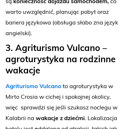
są
konieczność dojazdu samochodem,
co
warto uwzględnić, planując pobyt oraz
bariera językowa (obsługa słabo zna język
angielski).
3. Agriturismo Vulcano –
agroturystyka na rodzinne
wakacje
Agriturismo Vulcano
to agroturystyka w
Mirto Crosia w cichej i spokojnej okolicy,
więc sprawdzi się jeśli
szukasz noclegu w
Kalabrii na
wakacje z dziećmi
. Lokalizacja
hotelu jest
o
ddalona od atrakcji, takich jak