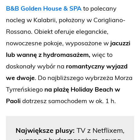
B&B Golden House & SPA
to
polecany
nocleg w Kalabrii, położony w Corigliano-
Rossano. Obiekt oferuje eleganckie,
nowoczesne pokoje, wyposażone w
jacuzzi
lub wannę z hydromasażem,
więc to
doskonały wybór na
romantyczny wyjazd
we dwoje
. Do najbliższego wybrzeża Morza
Tyrreńskiego
na plażę Holiday Beach
w
Paoli
dotrzesz samochodem w ok. 1 h.
Największe plusy:
TV z Netflixem,