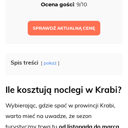
Ocena gości
: 9/10
SPRAWDŹ AKTUALNĄ CENĘ
Spis treści
pokaż
Ile kosztują noclegi w Krabi?
Wybierając, gdzie spać w prowincji Krabi,
warto mieć na uwadze, że sezon
turystyczny trwa tu
od listopada do marca
.