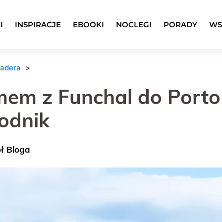
I
INSPIRACJE
EBOOKI
NOCLEGI
PORADY
WS
adera
mem z Funchal do Porto
odnik
ół Bloga