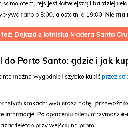
eć samolotem,
rejs jest łatwiejszą i bardziej re
pływa rano o 8:00, a ostatni o 19:00.
Nie ma 
 też: Dojazd z lotniska Madera Santa Cr
l do Porto Santo
: gdzie i jak ku
Santo można wygodnie i szybko kupić
przez st
rostych krokach: wybierasz datę i przewoźnika
e informacje. Po opłaceniu biletu otrzymasz
e-
azać telefon przy wejściu na prom.