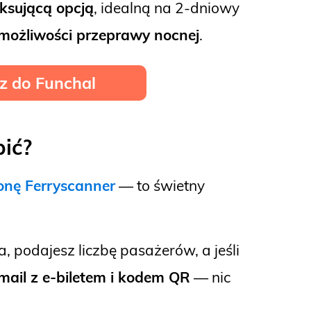
laksującą opcją
, idealną na 2-dniowy
możliwości przeprawy nocnej
.
uz do Funchal
pić?
ronę Ferryscanner
— to świetny
, podajesz liczbę pasażerów, a jeśli
mail z e-biletem i kodem QR
— nic