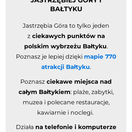
JASTRZĘBIEJ GÓRY I
BAŁTYKU
Jastrzębia Góra to tylko jeden
z
ciekawych punktów na
polskim wybrzeżu Bałtyku
.
Poznasz je lepiej dzięki
mapie 770
atrakcji Bałtyku
.
Poznasz
ciekawe miejsca
nad
całym Bałtykiem
: plaże, zabytki,
muzea i polecane restauracje,
kawiarnie i noclegi
.
D
ziała
na telefonie i komputerze