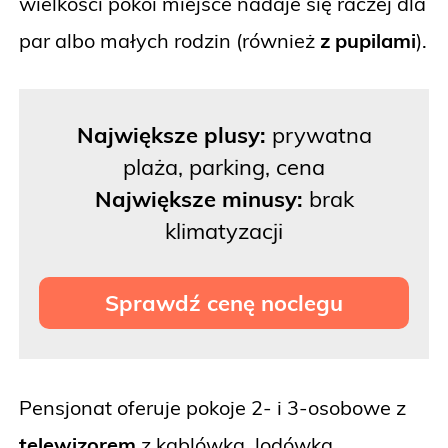
wielkości pokoi miejsce nadaje się raczej dla
par albo małych rodzin (również
z pupilami
).
Największe plusy:
prywatna
plaża, parking, cena
Największe minusy:
brak
klimatyzacji
Sprawdź cenę noclegu
Pensjonat oferuje pokoje 2- i 3-osobowe z
telewizorem
z kablówką, lodówką,