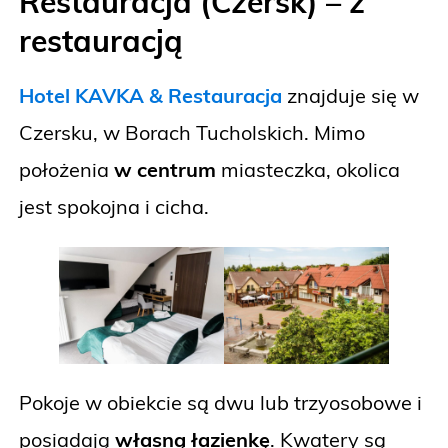
Restauracja (Czersk) – z
restauracją
Hotel KAVKA & Restauracja
znajduje się w
Czersku, w Borach Tucholskich. Mimo
położenia
w centrum
miasteczka, okolica
jest spokojna i cicha.
Pokoje w obiekcie są dwu lub trzyosobowe i
posiadają
własną łazienkę
. Kwatery są