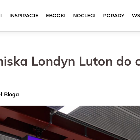
I
INSPIRACJE
EBOOKI
NOCLEGI
PORADY
WS
tniska Londyn Luton do 
ół Bloga