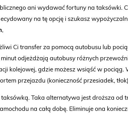
ublicznego ani wydawać fortuny na taksówki.
zdecydowany na tę opcję i szukasz wypożyczalni
m
,
iwi Ci transfer za pomocą autobusu lub pocią
e minut odjeżdżają autobusy różnych przewoź
ji kolejowej, gdzie możesz wsiąść w pociąg. 
fortem przejazdu (konieczność przesiadek, tłok)
t taksówką. Taka alternatywa jest droższa od 
amochodu na całą dobę. Eliminuje ona koniec