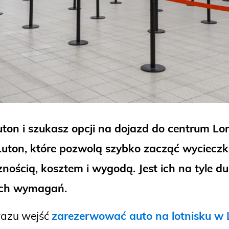
Luton i szukasz opcji na dojazd do centrum 
 Luton, które pozwolą szybko zacząć wyciecz
znością, kosztem i wygodą. Jest ich na tyle d
oich wymagań.
razu wejść
zarezerwować auto na lotnisku w 