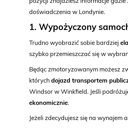
pozycji znajdziesz informacje gdzi
doświadczenia w Londynie.
1. Wypożyczony samoc
Trudno wyobrazić sobie bardziej
el
szybko przemieszczać się w wybrane
Będąc zmotoryzowanym możesz zwied
których
dojazd transportem public
Windsor w Winkfield. Jeśli podróż
ekonomicznie
.
Jeżeli zdecydujesz się na wynajem 