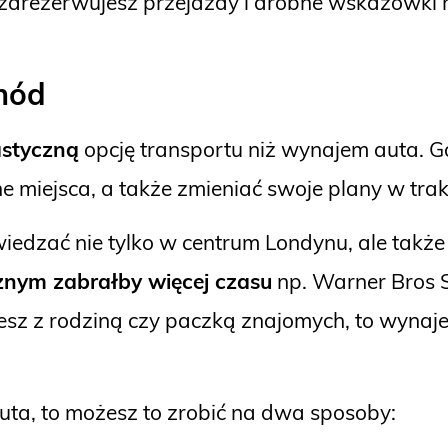
e zarezerwujesz przejazdy i drobne wskazówki
hód
astyczną
opcję transportu niż wynajem auta. G
 miejsca, a także zmieniać swoje plany w trak
zać nie tylko w centrum Londynu, ale także n
znym zabrałby więcej czasu
np. Warner Bros 
ujesz z rodziną czy paczką znajomych, to wy
auta, to możesz to zrobić na dwa sposoby: