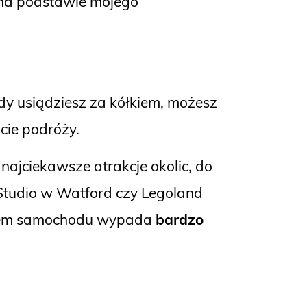
 na podstawie mojego
dy usiądziesz za kółkiem, możesz
cie podróży.
ajciekawsze atrakcje okolic, do
Studio w Watford czy Legoland
najem samochodu wypada
bardzo