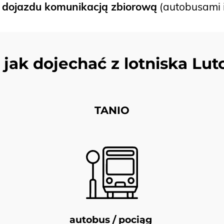
e
dojazdu komunikacją zbiorową
(autobusami i
 jak dojechać z lotniska Lu
TANIO
autobus / pociąg