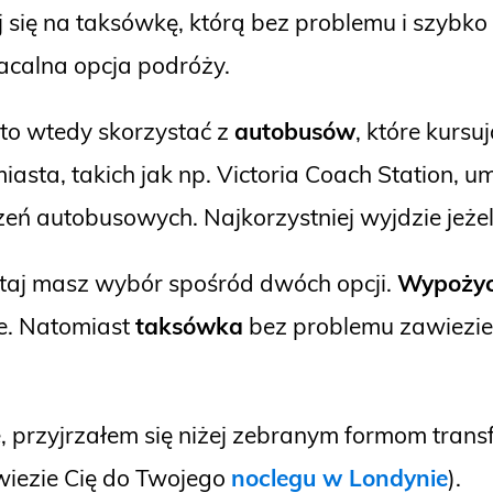
 się na taksówkę, którą bez problemu i szybko 
płacalna opcja podróży.
to wtedy skorzystać z
autobusów
, które kursu
sta, takich jak np. Victoria Coach Station, u
ń autobusowych. Najkorzystniej wyjdzie jeżeli 
utaj masz wybór spośród dwóch opcji.
Wypożyc
ie. Natomiast
taksówka
bez problemu zawiezie C
przyjrzałem się niżej zebranym formom transfer
iezie Cię do Twojego
noclegu w Londynie
).