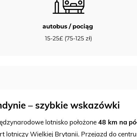
autobus / pociąg
15-25£ (75-125 zł)
ndynie – szybkie wskazówki
ędzynarodowe lotnisko położone
48 km na
pó
t lotniczy Wielkiej Brytanii. Przejazd do cen