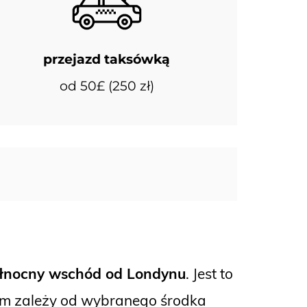
przejazd taksówką
od 50£ (250 zł)
łnocny wschód od Londynu
. Jest to
trum zależy od wybranego środka