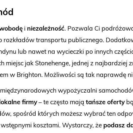
hód
wobodę
i
niezależność
. Pozwala Ci podróżow
o rozkładów transportu publicznego. Dodatko
dynu lub nawet na wycieczki po innych częścia
h miejsc jak Stonehenge, jednej z najbardzie
zem w Brighton. Możliwości są tak naprawdę n
le międzynarodowych wypożyczalni samochodów, 
lokalne firmy
– te często mają
tańsze oferty
bą
ów, spośród których możesz wybrać ten odpowi
z wstępnymi kosztami. Wystarczy, że
podasz da