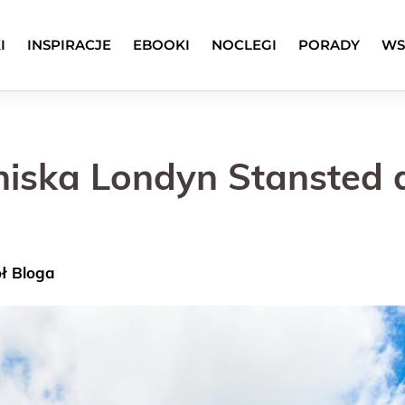
I
INSPIRACJE
EBOOKI
NOCLEGI
PORADY
WS
tniska Londyn Stansted 
ół Bloga