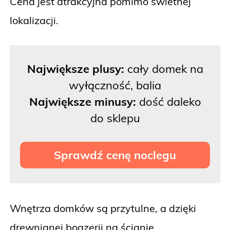
Cena jest atrakcyjna pomimo świetnej
lokalizacji.
Największe plusy:
cały domek na
wyłączność, balia
Największe minusy:
dość daleko
do sklepu
Sprawdź cenę noclegu
Wnętrza domków są przytulne, a dzięki
drewnianej boazerii na ścianie