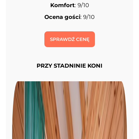
Komfort
: 9/10
Ocena gości
: 9/10
SPRAWDŹ CENĘ
PRZY STADNINIE KONI