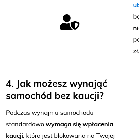
u
b
n
p
zł
4. Jak możesz wynająć
samochód bez kaucji?
Podczas wynajmu samochodu
standardowo
wymaga się wpłacenia
kaucji
, która jest blokowana na Twojej