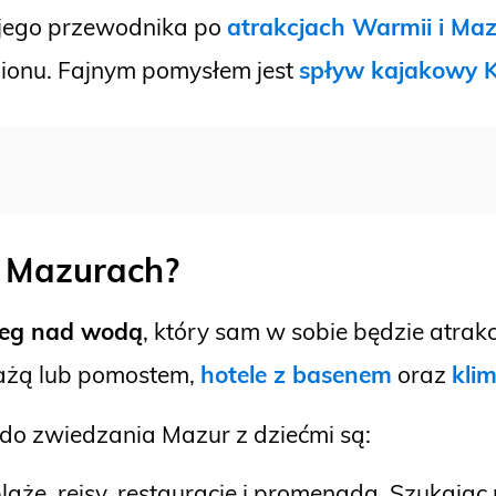
mojego przewodnika po
atrakcjach Warmii i Maz
ionu. Fajnym pomysłem jest
spływ kajakowy K
a Mazurach?
leg nad wodą
, który sam w sobie będzie atra
lażą lub pomostem,
hotele z basenem
oraz
kli
 zwiedzania Mazur z dziećmi są:
laże, rejsy, restauracje i promenada. Szukają