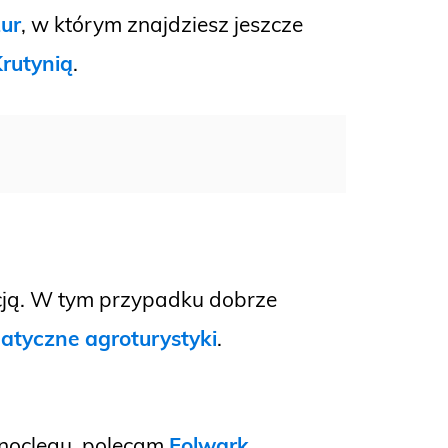
ur
, w którym znajdziesz jeszcze
rutynią
.
kcją. W tym przypadku dobrze
matyczne agroturystyki
.
c noclegu, polecam
Folwark