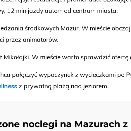
y, 12 min jazdy autem od centrum miasta.
iedzania środkowych Mazur. W mieście obczaj
eci przez animatorów.
iż Mikołajki. W mieście warto sprawdzić ofertę
e chcą połączyć wypoczynek z wycieczkami po P
llness
z
prywatną plażą nad jeziorem.
one noclegi na Mazurach z 