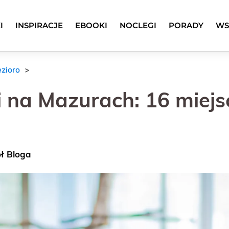
I
INSPIRACJE
EBOOKI
NOCLEGI
PORADY
WS
ezioro
i na Mazurach: 16 miejs
ół Bloga