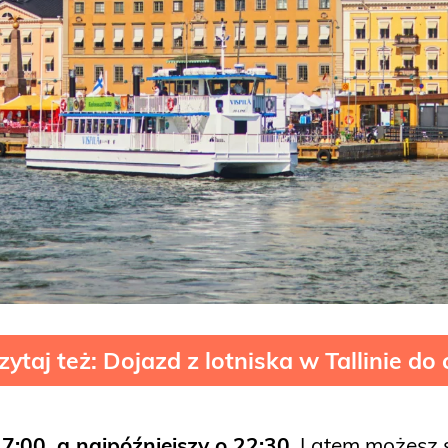
zytaj też: Dojazd z lotniska w Tallinie do
 7:00, a najpóźniejszy o 22:30
. Latem możesz 