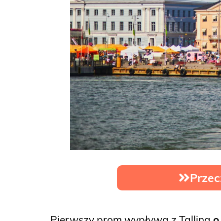
Przec
Pierwszy prom wypływa z Tallina
o