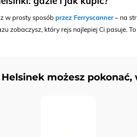
elsinki: gdzie i jak kupić?
isz w prosty sposób
przez Ferryscanner
– na st
zu zobaczysz, który rejs najlepiej Ci pasuje. 
o Helsinek możesz pokonać, 