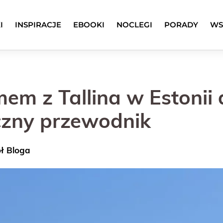
I
INSPIRACJE
EBOOKI
NOCLEGI
PORADY
WS
em z Tallina w Estonii 
yczny przewodnik
ół Bloga