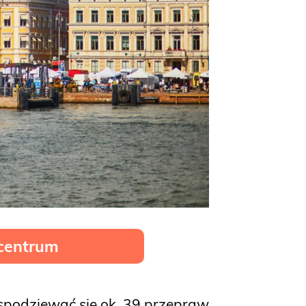
 centrum
spodziewać się ok. 39 przepraw