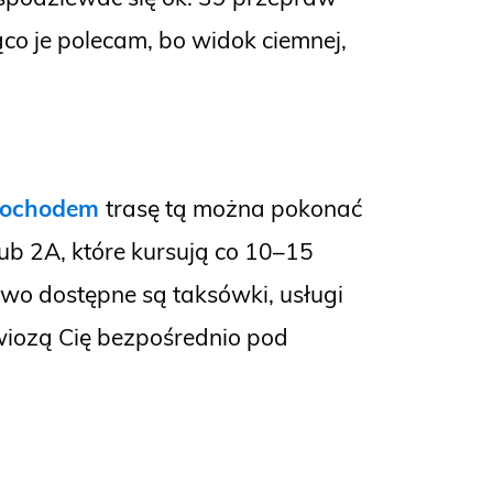
co je polecam, bo widok ciemnej,
mochodem
trasę tą można pokonać
lub 2A, które kursują co 10–15
owo dostępne są taksówki, usługi
owiozą Cię bezpośrednio pod