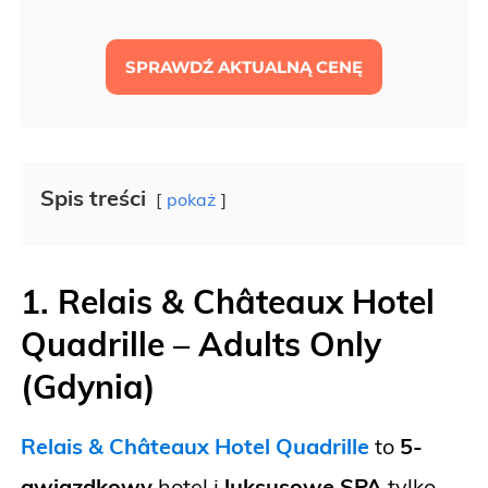
SPRAWDŹ AKTUALNĄ CENĘ
Spis treści
pokaż
1. Relais & Châteaux Hotel
Quadrille – Adults Only
(Gdynia)
Relais & Châteaux Hotel Quadrille
to
5-
gwiazdkowy
hotel i
luksusowe SPA
tylko