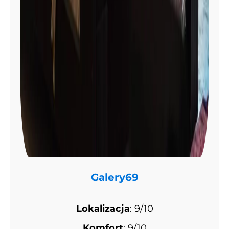
Galery69
Lokalizacja
: 9/10
Komfort
: 9/10