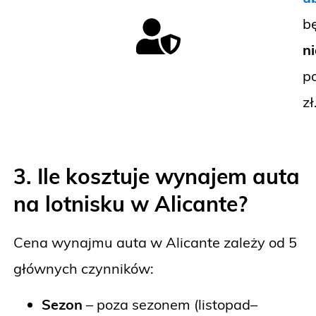
b
n
p
zł
3. Ile kosztuje wynajem auta
na lotnisku w Alicante?
Cena wynajmu auta w Alicante zależy od 5
głównych czynników:
Sezon
– poza sezonem (listopad–