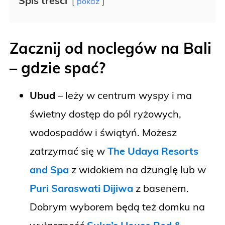
Spis treści
pokaż
Zacznij od noclegów na Bali
– gdzie spać?
Ubud
– leży w centrum wyspy i ma
świetny dostęp do pól ryżowych,
wodospadów i świątyń. Możesz
zatrzymać się w
The Udaya Resorts
and Spa
z widokiem na dżunglę lub w
Puri Saraswati Dijiwa
z basenem.
Dobrym wyborem będą też domku na