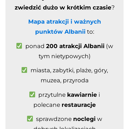
zwiedzić dużo w krótkim czasie
?
Mapa atrakcji i ważnych
punktów Albanii
to:
ponad
200 atrakcji Albanii
(w
tym nietypowych)
miasta, zabytki, plaże
, góry,
muzea, przyroda
przytulne
kawiarnie
i
polecane
restauracje
sprawdzone
noclegi
w
dobrych lokalizacjach