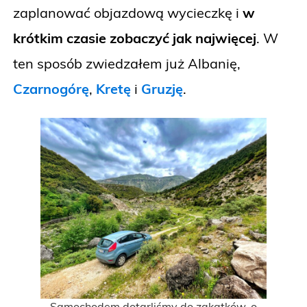
zaplanować objazdową wycieczkę i
w
krótkim czasie zobaczyć jak najwięcej
. W
ten sposób zwiedzałem już Albanię,
Czarnogórę
,
Kretę
i
Gruzję
.
Samochodem dotarliśmy do zakątków, o