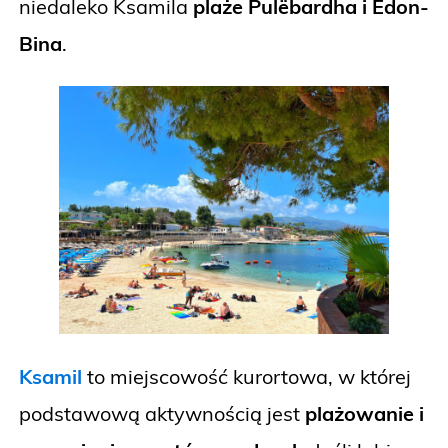
niedaleko Ksamila
plaże Pulëbardha i Edon-
Bina
.
Ksamil
to miejscowość kurortowa, w której
podstawową aktywnością jest
plażowanie i