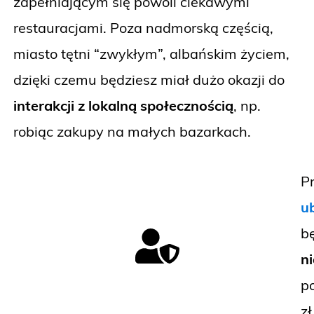
zapełniającym się powoli ciekawymi
restauracjami. Poza nadmorską częścią,
miasto tętni “zwykłym”, albańskim życiem,
dzięki czemu będziesz miał dużo okazji do
interakcji z lokalną społecznością
, np.
robiąc zakupy na małych bazarkach.
P
u
b
n
p
zł