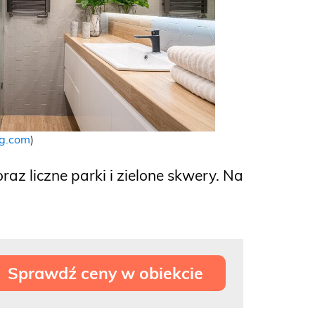
g.com
)
z liczne parki i zielone skwery. Na
Sprawdź ceny w obiekcie