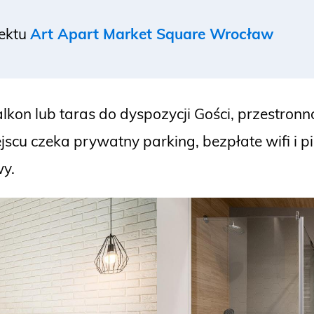
iektu
Art Apart Market Square Wrocław
on lub taras do dyspozycji Gości, przestronnoś
scu czeka prywatny parking, bezpłate wifi i p
wy.