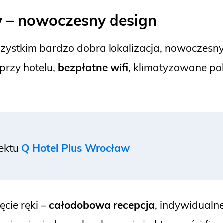
w
–
nowoczesny design
zystkim bardzo dobra lokalizacja, nowoczesn
przy hotelu,
bezpłatne wifi
, klimatyzowane pok
iektu
Q Hotel Plus Wrocław
cie ręki –
całodobowa recepcja
, indywidual