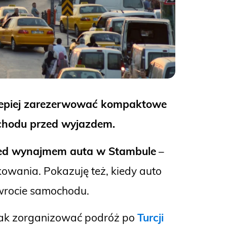
jlepiej zarezerwować kompaktowe
ochodu przed wyjazdem.
rzed wynajmem auta w Stambule
–
wania. Pokazuję też, kiedy auto
zwrocie samochodu.
jak zorganizować podróż po
Turcji