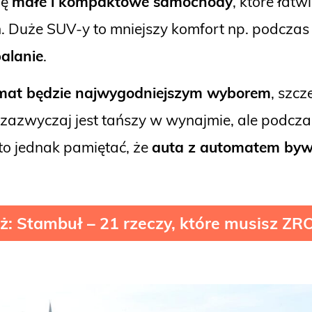
ię
małe i kompaktowe samochody
, które łatw
. Duże SUV-y to mniejszy komfort np. podczas
palanie
.
mat będzie najwygodniejszym wyborem
, szc
zazwyczaj jest tańszy w wynajmie, ale podcza
to jednak pamiętać, że
auta z automatem byw
eż: Stambuł – 21 rzeczy, które musisz ZR