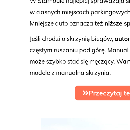
W Stambule najlepiej sprawdzają s
w ciasnych miejscach parkingowych
Mniejsze auto oznacza też
niższe s
Jeśli chodzi o skrzynię biegów,
auto
częstym ruszaniu pod górę. Manual 
może szybko stać się męczący. War
modele z manualną skrzynią.
Przeczytaj t