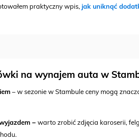
otowałem praktyczny wpis,
jak uniknąć dodat
zówki na wynajem auta w Stam
niem
– w sezonie w Stambule ceny mogą znacząc
d wyjazdem –
warto zrobić zdjęcia karoserii, fe
hodu.