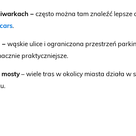
kiwarkach –
często można tam znaleźć lepsze 
cars
.
d –
wąskie ulice i ograniczona przestrzeń par
nacznie praktyczniejsze.
i mosty
– wiele tras w okolicy miasta działa w s
u.