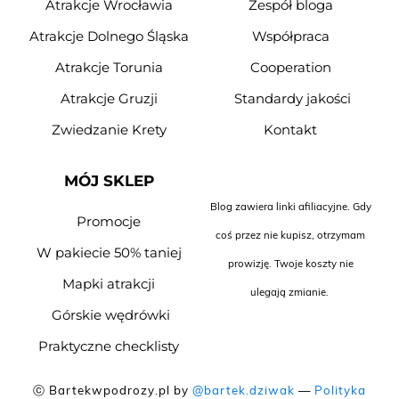
Atrakcje Wrocławia
Zespół bloga
Atrakcje Dolnego Śląska
Współpraca
Atrakcje Torunia
Cooperation
Atrakcje Gruzji
Standardy jakości
Zwiedzanie Krety
Kontakt
MÓJ SKLEP
Blog zawiera linki afiliacyjne. Gdy
Promocje
coś przez nie kupisz, otrzymam
W pakiecie 50% taniej
prowizję. Twoje koszty nie
Mapki atrakcji
ulegają zmianie.
Górskie wędrówki
Praktyczne checklisty
ⓒ Bartekwpodrozy.pl by
@bartek.dziwak
—
Polityka