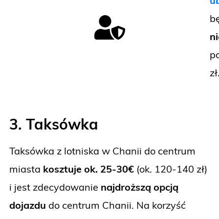
u
b
n
p
zł
3. Taksówka
Taksówka z lotniska w Chanii do centrum
miasta
kosztuje ok. 25-30€
(ok. 120-140 zł)
i jest zdecydowanie
najdroższą opcją
dojazdu
do centrum Chanii. Na korzyść