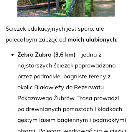
Ścieżek edukacyjnych jest sporo, ale
polecałbym zacząć od
moich ulubionych
:
Żebra Żubra (3,6 km)
– jedna z
najstarszych ścieżek poprowadzona
przez podmokłe, bagniste tereny z
okolic Białowieży do Rezerwatu
Pokazowego Żubrów. Trasa prowadzi
po drewnianych pomostach i kładkach
gęstym lasem bagiennym i podmokłymi
olsami. Polecam wędrować nią w ciszy i